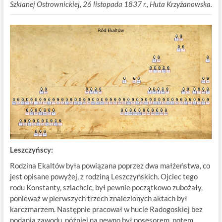
Szklanej Ostrownickiej, 26 listopada 1837 r., Huta Krzyżanowska.
Leszczyńscy:
Rodzina Ekaltów była powiązana poprzez dwa małżeństwa, co
jest opisane powyżej, z rodziną Leszczyńskich. Ojciec tego
rodu Konstanty, szlachcic, był pewnie początkowo zubożały,
ponieważ w pierwszych trzech znalezionych aktach był
karczmarzem. Następnie pracował w hucie Radogoskiej bez
podania zawodu, później na pewno był posesorem, potem