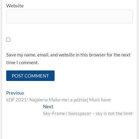
Website
Save my name, email, and website in this browser for the next
time I comment.
Post
Previous
Previous
post:
ŁDF 2021! Najpierw Make me! a póżniej Must have
navigation
Next
Next
post:
Sky-Frame i Swisspacer – sky is not the limit