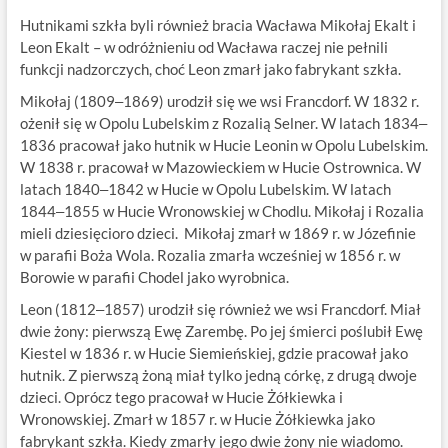
Hutnikami szkła byli również bracia Wacława Mikołaj Ekalt i
Leon Ekalt – w odróżnieniu od Wacława raczej nie pełnili
funkcji nadzorczych, choć Leon zmarł jako fabrykant szkła.
Mikołaj (1809‒1869) urodził się we wsi Francdorf. W 1832 r.
ożenił się w Opolu Lubelskim z Rozalią Selner. W latach 1834‒
1836 pracował jako hutnik w Hucie Leonin w Opolu Lubelskim.
W 1838 r. pracował w Mazowieckiem w Hucie Ostrownica. W
latach 1840‒1842 w Hucie w Opolu Lubelskim. W latach
1844‒1855 w Hucie Wronowskiej w Chodlu. Mikołaj i Rozalia
mieli dziesięcioro dzieci. Mikołaj zmarł w 1869 r. w Józefinie
w parafii Boża Wola. Rozalia zmarła wcześniej w 1856 r. w
Borowie w parafii Chodel jako wyrobnica.
Leon (1812‒1857) urodził się również we wsi Francdorf. Miał
dwie żony: pierwszą Ewę Zarembę. Po jej śmierci poślubił Ewę
Kiestel w 1836 r. w Hucie Siemieńskiej, gdzie pracował jako
hutnik. Z pierwszą żoną miał tylko jedną córkę, z drugą dwoje
dzieci. Oprócz tego pracował w Hucie Żółkiewka i
Wronowskiej. Zmarł w 1857 r. w Hucie Żółkiewka jako
fabrykant szkła. Kiedy zmarły jego dwie żony nie wiadomo.