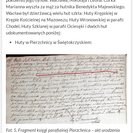
pokoleniu jego synów: Wacława, Mikołaja i Leona. Córka
Marianna wyszła za mąż za hutnika Benedykta Majewskiego.
Wacław był dzierżawcą wielu hut szkła: Huty Krępskiej w
Krępie Kościelnej na Mazowszu, Huty Wronowskiej w parafii
Chodel, Huty Szklanej w parafii Ociesęki i dwóch hut
udokumentowanych poniżej:
Huty w Pierzchnicy w Świętokrzyskiem:
Fot. 5. Fragment księgi parafialnej Pierzchnica – akt urodzenia