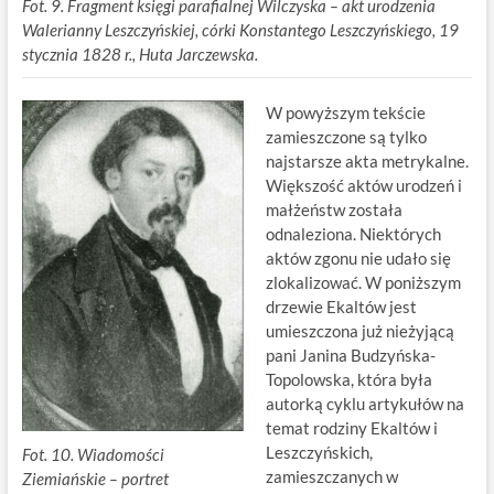
Fot. 9. Fragment księgi parafialnej Wilczyska – akt urodzenia
Walerianny Leszczyńskiej, córki Konstantego Leszczyńskiego, 19
stycznia 1828 r., Huta Jarczewska.
W powyższym tekście
zamieszczone są tylko
najstarsze akta metrykalne.
Większość aktów urodzeń i
małżeństw została
odnaleziona. Niektórych
aktów zgonu nie udało się
zlokalizować. W poniższym
drzewie Ekaltów jest
umieszczona już nieżyjącą
pani Janina Budzyńska-
Topolowska, która była
autorką cyklu artykułów na
temat rodziny Ekaltów i
Leszczyńskich,
Fot. 10. Wiadomości
zamieszczanych w
Ziemiańskie – portret