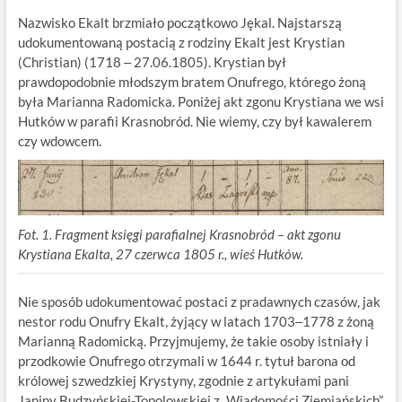
Nazwisko Ekalt brzmiało początkowo Jękal. Najstarszą
udokumentowaną postacią z rodziny Ekalt jest Krystian
(Christian) (1718 ‒ 27.06.1805). Krystian był
prawdopodobnie młodszym bratem Onufrego, którego żoną
była Marianna Radomicka. Poniżej akt zgonu Krystiana we wsi
Hutków w parafii Krasnobród. Nie wiemy, czy był kawalerem
czy wdowcem.
Fot. 1. Fragment księgi parafialnej Krasnobród – akt zgonu
Krystiana Ekalta, 27 czerwca 1805 r., wieś Hutków.
Nie sposób udokumentować postaci z pradawnych czasów, jak
nestor rodu Onufry Ekalt, żyjący w latach 1703‒1778 z żoną
Marianną Radomicką. Przyjmujemy, że takie osoby istniały i
przodkowie Onufrego otrzymali w 1644 r. tytuł barona od
królowej szwedzkiej Krystyny, zgodnie z artykułami pani
Janiny Budzyńskiej-Topolowskiej z „Wiadomości Ziemiańskich”.