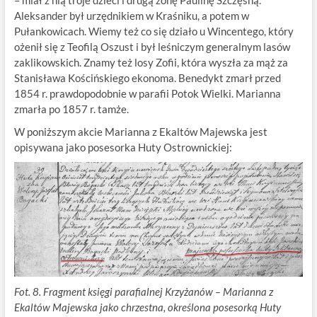
– miał z nią troje dzieci i drugą żonę Paulinę Szczęsną.
Aleksander był urzędnikiem w Kraśniku, a potem w
Pułankowicach. Wiemy też co się działo u Wincentego, który
ożenił się z Teofilą Oszust i był leśniczym generalnym lasów
zaklikowskich. Znamy też losy Zofii, która wyszła za mąż za
Stanisława Kościńskiego ekonoma. Benedykt zmarł przed
1854 r. prawdopodobnie w parafii Potok Wielki. Marianna
zmarła po 1857 r. tamże.
W poniższym akcie Marianna z Ekaltów Majewska jest
opisywana jako posesorka Huty Ostrownickiej:
Fot. 8. Fragment księgi parafialnej Krzyżanów – Marianna z
Ekaltów Majewska jako chrzestna, określona posesorką Huty