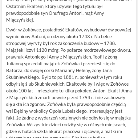
Ostatnim Ekaltem, który używał tego tytułu był
prawdopodobnie syn Onufrego Antoni, mąż Anny
Miączyńskiej.
Dwór w Zofiówce, posiadłość Ekaltów, wybudował ów powyżej
wymieniony Antoni, urodzony około 1743 r. Na belce
stropowej wyryty był rok zakończenia budowy ‒ 1788.
Majątek liczył 1120 mórg. Po pożarze modrzewiowego dworu,
prawnuk Antoniego i Anny z Miączyńskich, Teofil z żoną
Julianną sprzedali majątek Zofiówka i przenieśli się do
Batorza, do swojej córki Marianny Heleny, żony Jana
Skubniewskiego. Było to po 1881 r., ponieważ w tym roku
odbył się ślub Skubniewskich. Ekaltowie byli więc w Zofiówce
około 100 lat ‒ mieszkało tu kilka pokoleń. Antoni Ekalt i Anna
z Miączyńskich zmarli pewnie przed 1794 r. i nie zachowały
się akta ich zgonów. Zofiówka była prawdopodobnie częścią
wsi Dębiny w okolicy Opola Lubelskiego. Interesujący jest
fakt, że żadne z wydarzeń rodzinnych nie odbyło się w majątku
Zofiówka. Wszystkie dzieci rodziły się w różnych miejscach,
gdzie w hutach szkła akurat pracowali ojcowie, a matki im