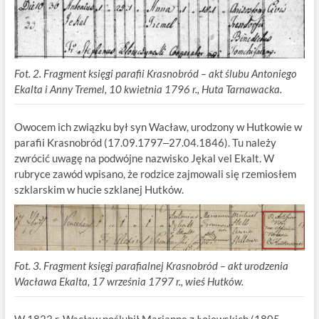
Fot. 2. Fragment księgi parafii Krasnobród – akt ślubu Antoniego
Ekalta i Anny Tremel, 10 kwietnia 1796 r., Huta Tarnawacka.
Owocem ich związku był syn Wacław, urodzony w Hutkowie w
parafii Krasnobród (17.09.1797‒27.04.1846). Tu należy
zwrócić uwagę na podwójne nazwisko Jękal vel Ekalt. W
rubryce zawód wpisano, że rodzice zajmowali się rzemiosłem
szklarskim w hucie szklanej Hutków.
Fot. 3. Fragment księgi parafialnej Krasnobród – akt urodzenia
Wacława Ekalta, 17 września 1797 r., wieś Hutków.