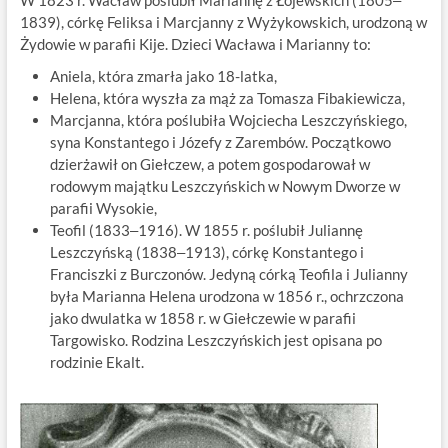
W 1823 r. Wacław poślubił Mariannę z Łojewskich (1805‒
1839), córkę Feliksa i Marcjanny z Wyżykowskich, urodzoną w
Żydowie w parafii Kije. Dzieci Wacława i Marianny to:
Aniela, która zmarła jako 18-latka,
Helena, która wyszła za mąż za Tomasza Fibakiewicza,
Marcjanna, która poślubiła Wojciecha Leszczyńskiego,
syna Konstantego i Józefy z Zarembów. Początkowo
dzierżawił on Giełczew, a potem gospodarował w
rodowym majątku Leszczyńskich w Nowym Dworze w
parafii Wysokie,
Teofil (1833‒1916). W 1855 r. poślubił Juliannę
Leszczyńską (1838‒1913), córkę Konstantego i
Franciszki z Burczonów. Jedyną córką Teofila i Julianny
była Marianna Helena urodzona w 1856 r., ochrzczona
jako dwulatka w 1858 r. w Giełczewie w parafii
Targowisko. Rodzina Leszczyńskich jest opisana po
rodzinie Ekalt.