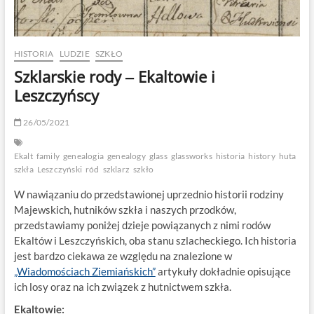
HISTORIA
LUDZIE
SZKŁO
Szklarskie rody ‒ Ekaltowie i
Leszczyńscy
26/05/2021
Ekalt
family
genealogia
genealogy
glass
glassworks
historia
history
huta
szkła
Leszczyński
ród
szklarz
szkło
W nawiązaniu do przedstawionej uprzednio historii rodziny
Majewskich, hutników szkła i naszych przodków,
przedstawiamy poniżej dzieje powiązanych z nimi rodów
Ekaltów i Leszczyńskich, oba stanu szlacheckiego. Ich historia
jest bardzo ciekawa ze względu na znalezione w
„Wiadomościach Ziemiańskich”
artykuły dokładnie opisujące
ich losy oraz na ich związek z hutnictwem szkła.
Ekaltowie: