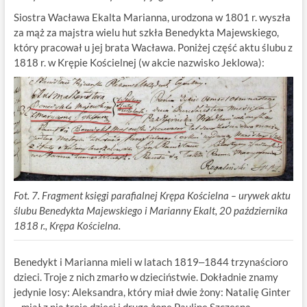
Siostra Wacława Ekalta Marianna, urodzona w 1801 r. wyszła
za mąż za majstra wielu hut szkła Benedykta Majewskiego,
który pracował u jej brata Wacława. Poniżej część aktu ślubu z
1818 r. w Krępie Kościelnej (w akcie nazwisko Jeklowa):
Fot. 7. Fragment księgi parafialnej Krępa Kościelna – urywek aktu
ślubu Benedykta Majewskiego i Marianny Ekalt, 20 października
1818 r., Krępa Kościelna.
Benedykt i Marianna mieli w latach 1819‒1844 trzynaścioro
dzieci. Troje z nich zmarło w dzieciństwie. Dokładnie znamy
jedynie losy: Aleksandra, który miał dwie żony: Natalię Ginter