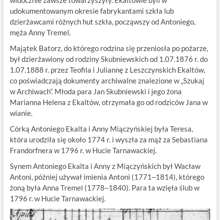
widocznie zawsze towarzyszyły. Ekaltowie byli w
udokumentowanym okresie fabrykantami szkła lub
dzierżawcami różnych hut szkła, począwszy od Antoniego,
męża Anny Tremel.
Majątek Batorz, do którego rodzina się przeniosła po pożarze,
był dzierżawiony od rodziny Skubniewskich od 1.07.1876 r. do
1.07.1888 r. przez Teofila i Juliannę z Leszczynskich Ekaltów,
co poświadczają dokumenty archiwalne znalezione w „Szukaj
w Archiwach”. Młoda para Jan Skubniewski i jego żona
Marianna Helena z Ekaltów, otrzymała go od rodziców Jana w
wianie.
Córką Antoniego Ekalta i Anny Miączyńskiej była Teresa,
która urodziła się około 1774 r. i wyszła za mąż za Sebastiana
Frandorfnera w 1796 r. w Hucie Tarnawackiej.
Synem Antoniego Ekalta i Anny z Miączyńskich był Wacław
Antoni, później używał imienia Antoni (1771‒1814), którego
żoną była Anna Tremel (1778‒1840). Para ta wzięła ślub w
1796 r. w Hucie Tarnawackiej.