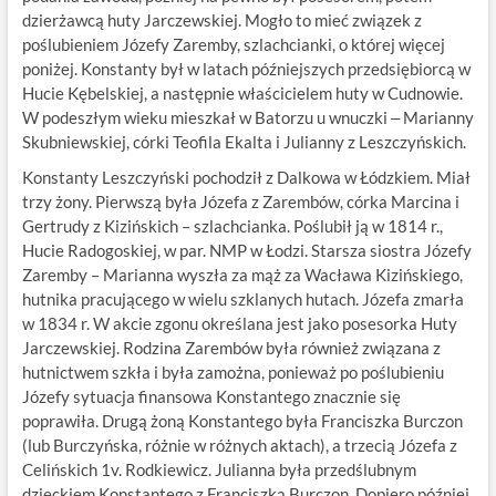
dzierżawcą huty Jarczewskiej. Mogło to mieć związek z
poślubieniem Józefy Zaremby, szlachcianki, o której więcej
poniżej. Konstanty był w latach późniejszych przedsiębiorcą w
Hucie Kębelskiej, a następnie właścicielem huty w Cudnowie.
W podeszłym wieku mieszkał w Batorzu u wnuczki ‒ Marianny
Skubniewskiej, córki Teofila Ekalta i Julianny z Leszczyńskich.
Konstanty Leszczyński pochodził z Dalkowa w Łódzkiem. Miał
trzy żony. Pierwszą była Józefa z Zarembów, córka Marcina i
Gertrudy z Kizińskich – szlachcianka. Poślubił ją w 1814 r.,
Hucie Radogoskiej, w par. NMP w Łodzi. Starsza siostra Józefy
Zaremby – Marianna wyszła za mąż za Wacława Kizińskiego,
hutnika pracującego w wielu szklanych hutach. Józefa zmarła
w 1834 r. W akcie zgonu określana jest jako posesorka Huty
Jarczewskiej. Rodzina Zarembów była również związana z
hutnictwem szkła i była zamożna, ponieważ po poślubieniu
Józefy sytuacja finansowa Konstantego znacznie się
poprawiła. Drugą żoną Konstantego była Franciszka Burczon
(lub Burczyńska, różnie w różnych aktach), a trzecią Józefa z
Celińskich 1v. Rodkiewicz. Julianna była przedślubnym
dzieckiem Konstantego z Franciszką Burczon. Dopiero później