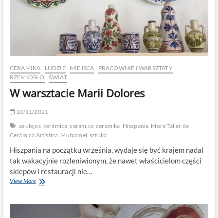
CERAMIKA
LUDZIE
MIEJSCA
PRACOWNIE I WARSZTATY
RZEMIOSŁO
ŚWIAT
W warsztacie Marii Dolores
10/11/2021
azulejos
cerámica
ceramics
ceramika
Hiszpania
Mora Taller de
Cerámica Artística
Mutxamel
sztuka
Hiszpania na początku września, wydaje się być krajem nadal
tak wakacyjnie rozleniwionym, że nawet właścicielom części
sklepów i restauracji nie…
W
View More
warsztacie
Marii
Dolores