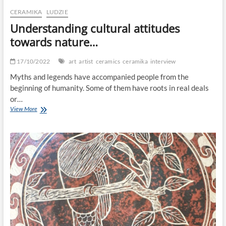
CERAMIKA
LUDZIE
Understanding cultural attitudes
towards nature…
17/10/2022
art
artist
ceramics
ceramika
interview
Myths and legends have accompanied people from the
beginning of humanity. Some of them have roots in real deals
or…
Understanding
View More
cultural
attitudes
towards
nature…