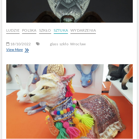
LUDZIE
POLSKA
SZKŁO
SZTUKA
WYDARZENIA
18/10/2022
glass
szkło
Wrocław
View More