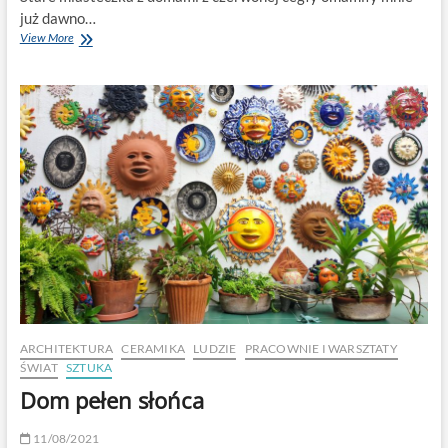
już dawno…
Celebrując
View More
Ceramikę
w
Oksfordzie
ARCHITEKTURA
CERAMIKA
LUDZIE
PRACOWNIE I WARSZTATY
ŚWIAT
SZTUKA
Dom pełen słońca
11/08/2021