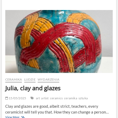
CERAMIKA
LUDZIE
WYDARZENIA
Julia, clay and glazes
15/05/2025
art
artist
ceramics
ceramika
sztuka
Clay and glazes are good, albeit strict, teachers, every
ceramicist will tell you that. How they can change a person…
Julia,
View More