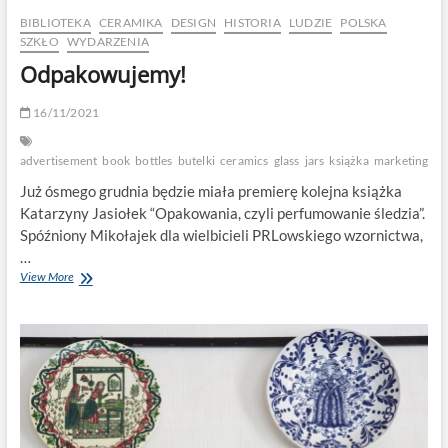
BIBLIOTEKA
CERAMIKA
DESIGN
HISTORIA
LUDZIE
POLSKA
SZKŁO
WYDARZENIA
Odpakowujemy!
16/11/2021
advertisement
book
bottles
butelki
ceramics
glass
jars
książka
marketing
op
Już ósmego grudnia będzie miała premierę kolejna książka
Katarzyny Jasiołek “Opakowania, czyli perfumowanie śledzia”.
Spóźniony Mikołajek dla wielbicieli PRLowskiego wzornictwa,
…
Odpakowujemy!
View More