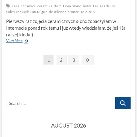
casa
ceramics
ceramika
dom
Dom Słońc
hotel
La Casa de los
Soles
Meksyk
San Miguel de Allende
słońce
sole
sun
Pierwszy raz zdjęcia ceramicznych słońc zobaczyłam w
Internecie ponad rok temu i już wtedy wiedziałam, że jeśli (a
raczej kiedy!)…
Dom
View More
pełen
słońca
Posts
Page
Page
Page
Next
1
2
3
page
pagination
Search
…
AUGUST 2026