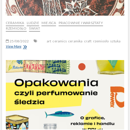
CERAMIKA
LUDZIE
MIEJSCA
PRACOWNIE I WARSZTATY
RZEMIOSŁO
ŚWIAT
25/08/2022
art
ceramics
ceramika
craft
rzemiosło
sztuka
View More