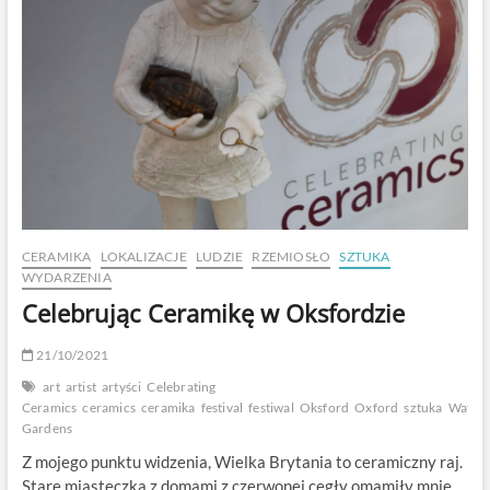
CERAMIKA
LOKALIZACJE
LUDZIE
RZEMIOSŁO
SZTUKA
WYDARZENIA
Celebrując Ceramikę w Oksfordzie
21/10/2021
art
artist
artyści
Celebrating
Ceramics
ceramics
ceramika
festival
festiwal
Oksford
Oxford
sztuka
Waterp
Gardens
Z mojego punktu widzenia, Wielka Brytania to ceramiczny raj.
Stare miasteczka z domami z czerwonej cegły omamiły mnie