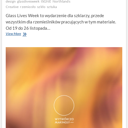
design
glasslivesweek
ISGNE
Northlands
Creative
rzemiosło
szkło
sztuka
Glass Lives Week to wydarzenie dla szklarzy, przede
wszystkim dla rzemieślników pracujących w tym materiale.
Od 19 do 26 listopada…
Glass
View More
Lives
Week
–
online