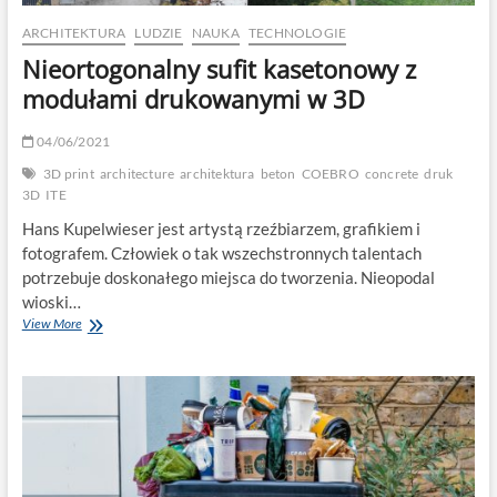
produkcji
ARCHITEKTURA
LUDZIE
NAUKA
TECHNOLOGIE
Nieortogonalny sufit kasetonowy z
modułami drukowanymi w 3D
04/06/2021
3D print
architecture
architektura
beton
COEBRO
concrete
druk
3D
ITE
Hans Kupelwieser jest artystą rzeźbiarzem, grafikiem i
fotografem. Człowiek o tak wszechstronnych talentach
potrzebuje doskonałego miejsca do tworzenia. Nieopodal
wioski…
Nieortogonalny
View More
sufit
kasetonowy
z
modułami
drukowanymi
w
3D