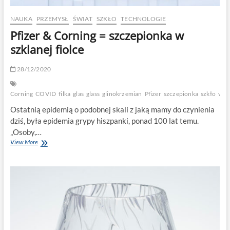
NAUKA
PRZEMYSŁ
ŚWIAT
SZKŁO
TECHNOLOGIE
Pfizer & Corning = szczepionka w
szklanej fiolce
28/12/2020
Corning
COVID
filka
glas
glass
glinokrzemian
Pfizer
szczepionka
szkło
vial
Ostatnią epidemią o podobnej skali z jaką mamy do czynienia
dziś, była epidemia grypy hiszpanki, ponad 100 lat temu.
„Osoby,…
Pfizer
View More
&
Corning
=
szczepionka
w
szklanej
fiolce