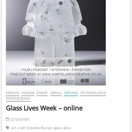
DESIGN
NAUKA
ŚWIAT
SZKŁO
SZTUKA
TECHNOLOGIE
WYDARZENIA
Glass Lives Week – online
12/11/2020
art
craft
Creative Europe
glass
glass