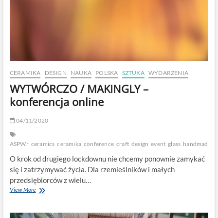
CERAMIKA
DESIGN
NAUKA
POLSKA
SZTUKA
WYDARZENIA
WYTWÓRCZO / MAKINGLY –
konferencja online
04/11/2020
ASPWr
ceramics
ceramika
conference
craft
design
event
glass
handmade
k
O krok od drugiego lockdownu nie chcemy ponownie zamykać
się i zatrzymywać życia. Dla rzemieślników i małych
przedsiębiorców z wielu…
WYTWÓRCZO
View More
/
MAKINGLY
–