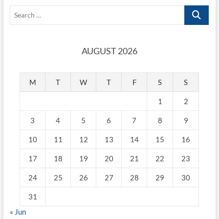
Etnograficzne
Search
w
Warszawie
…
AUGUST 2026
M
T
W
T
F
S
S
1
2
3
4
5
6
7
8
9
10
11
12
13
14
15
16
17
18
19
20
21
22
23
24
25
26
27
28
29
30
31
« Jun