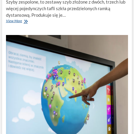
Szyby zespolone, to zestawy szyb złożone z dwóch, trzech lub
więcej pojedynczych tafli szkła przedzielonych ramką
dystansową. Produkuje się je…
Szyby
View More
zespolone
–
co
i
jak?