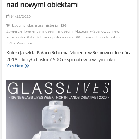
nad nowymi obiektami
14/12/2020
badania
glas
glass
historia
HSG
Zawiercie
kwerendy
museum
muzeum
Muzeum w Sosnowcu
new
in
nowości
Pałac Schoena
polskie szkło
PRL
research
szkło
szkło
PRLu
Zawiercie
Kolekcja szkła Pałacu Schoena Muzeum w Sosnowcu do końca
2019 r. liczyła blisko 7 500 eksponatów, a w tym roku…
Zawierciańskie
View More
śledztwo
–
pierwsze
spostrzeżenia
z
rozpoczętych
badań
nad
nowymi
obiektami