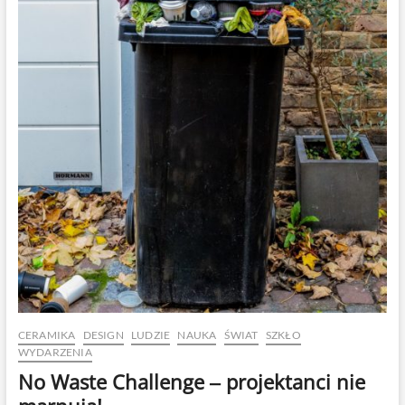
CERAMIKA
DESIGN
LUDZIE
NAUKA
ŚWIAT
SZKŁO
WYDARZENIA
No Waste Challenge ‒ projektanci nie