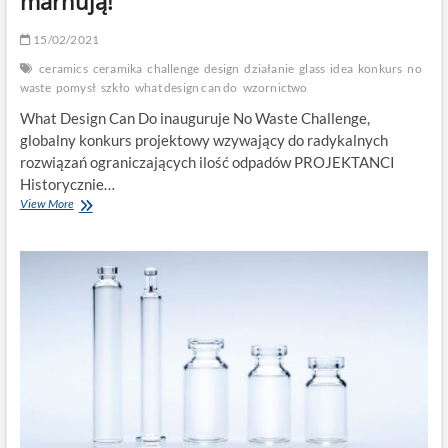
marnują!
15/02/2021
ceramics
ceramika
challenge
design
działanie
glass
idea
konkurs
no
waste
pomysł
szkło
what design can do
wzornictwo
What Design Can Do inauguruje No Waste Challenge,
globalny konkurs projektowy wzywający do radykalnych
rozwiązań ograniczających ilość odpadów PROJEKTANCI
Historycznie…
No
View More
Waste
Challenge
‒
projektanci
nie
marnują!