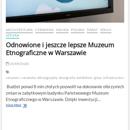
ARCHITEKTURA
CERAMIKA
NAUKA
POLSKA
ŚWIAT
SZKŁO
SZTUKA
Odnowione i jeszcze lepsze Muzeum
Etnograficzne w Warszawie
24/09/2020
ceramics
ceramika
ethnography
etnografia
exhibition
glass
infrastructure
i
Budżet ponad 8 mln złotych pozwolił na dokonanie olbrzymich
zmian w zabytkowym budynku Państwowego Muzeum
Etnograficznego w Warszawie. Dzięki inwestycji…
Odnowione
View More
i
jeszcze
lepsze
Muzeum