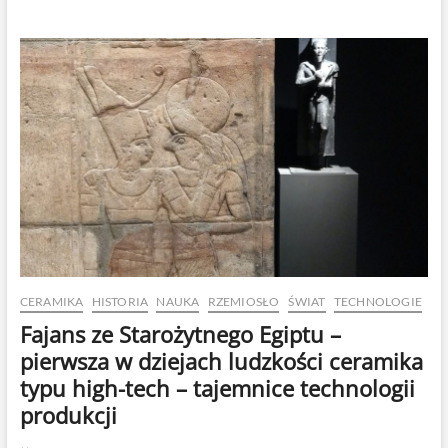
CERAMIKA
HISTORIA
NAUKA
RZEMIOSŁO
ŚWIAT
TECHNOLOGIE
Fajans ze Starożytnego Egiptu –
pierwsza w dziejach ludzkości ceramika
typu high-tech – tajemnice technologii
produkcji