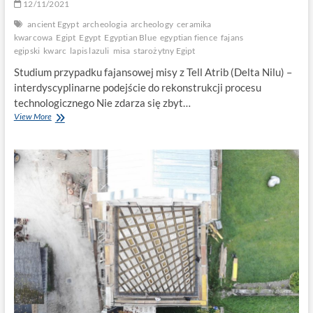
12/11/2021
ancient Egypt
archeologia
archeology
ceramika
kwarcowa
Egipt
Egypt
Egyptian Blue
egyptian fience
fajans
egipski
kwarc
lapis lazuli
misa
starożytny Egipt
Studium przypadku fajansowej misy z Tell Atrib (Delta Nilu) –
interdyscyplinarne podejście do rekonstrukcji procesu
technologicznego Nie zdarza się zbyt…
Fajans
View More
ze
Starożytnego
Egiptu
–
pierwsza
w
dziejach
ludzkości
ceramika
typu
high-
tech
–
tajemnice
technologii