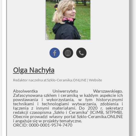
Olga Nachyła
Redaktor naczelna
at
Szklo-Ceramika.ONLINE
|
Website
Absolwentka Uniwersytetu Warszawskiego.
Zafascynowana szkłem i ceramiką w każdym aspekcie ich
powstawania i wykorzystania, w tym historycznymi
technikami i technologiami wytwarzania, zdobienia i
łączenia z innymi materiałami. Do 2020 r. sekretarz
redakcji czasopisma „Szkło i Ceramika” (ICiMB, SITPMB).
Obecnie prowadzi własny portal Szklo-Ceramika.ONLINE
i angażuje się w projekty tematyczne.
ORCID: 0000-0001-9574-7470