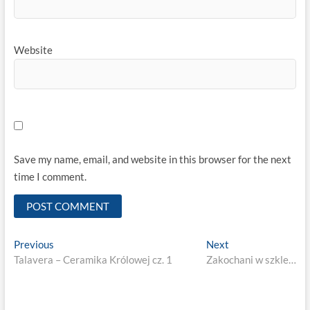
Website
Save my name, email, and website in this browser for the next
time I comment.
Post
Previous
Next
Previous
Next
post:
post:
Talavera – Ceramika Królowej cz. 1
Zakochani w szkle…
navigation