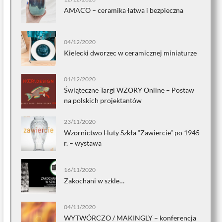
AMACO – ceramika łatwa i bezpieczna
04/12/2020
Kielecki dworzec w ceramicznej miniaturze
01/12/2020
Świąteczne Targi WZORY Online – Postaw
na polskich projektantów
23/11/2020
Wzornictwo Huty Szkła “Zawiercie” po 1945
r. – wystawa
16/11/2020
Zakochani w szkle…
04/11/2020
WYTWÓRCZO / MAKINGLY – konferencja