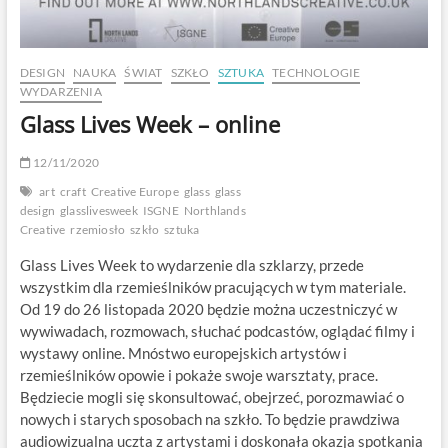
DESIGN
NAUKA
ŚWIAT
SZKŁO
SZTUKA
TECHNOLOGIE
WYDARZENIA
Glass Lives Week – online
12/11/2020
art
craft
Creative Europe
glass
glass
design
glasslivesweek
ISGNE
Northlands
Creative
rzemiosło
szkło
sztuka
Glass Lives Week to wydarzenie dla szklarzy, przede
wszystkim dla rzemieślników pracujących w tym materiale.
Od 19 do 26 listopada 2020 będzie można uczestniczyć w
wywiwadach, rozmowach, słuchać podcastów, oglądać filmy i
wystawy online. Mnóstwo europejskich artystów i
rzemieślników opowie i pokaże swoje warsztaty, prace.
Będziecie mogli się skonsultować, obejrzeć, porozmawiać o
nowych i starych sposobach na szkło. To będzie prawdziwa
audiowizualna uczta z artystami i doskonała okazja spotkania