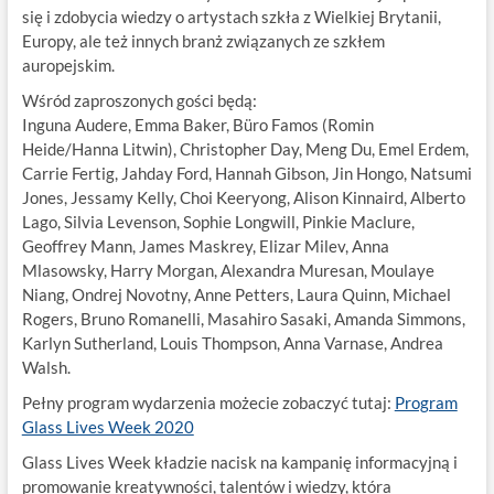
się i zdobycia wiedzy o artystach szkła z Wielkiej Brytanii,
Europy, ale też innych branż związanych ze szkłem
auropejskim.
Wśród zaproszonych gości będą:
Inguna Audere, Emma Baker, Büro Famos (Romin
Heide/Hanna Litwin), Christopher Day, Meng Du, Emel Erdem,
Carrie Fertig, Jahday Ford, Hannah Gibson, Jin Hongo, Natsumi
Jones, Jessamy Kelly, Choi Keeryong, Alison Kinnaird, Alberto
Lago, Silvia Levenson, Sophie Longwill, Pinkie Maclure,
Geoffrey Mann, James Maskrey, Elizar Milev, Anna
Mlasowsky, Harry Morgan, Alexandra Muresan, Moulaye
Niang, Ondrej Novotny, Anne Petters, Laura Quinn, Michael
Rogers, Bruno Romanelli, Masahiro Sasaki, Amanda Simmons,
Karlyn Sutherland, Louis Thompson, Anna Varnase, Andrea
Walsh.
Pełny program wydarzenia możecie zobaczyć tutaj:
Program
Glass Lives Week 2020
Glass Lives Week kładzie nacisk na kampanię informacyjną i
promowanie kreatywności, talentów i wiedzy, która