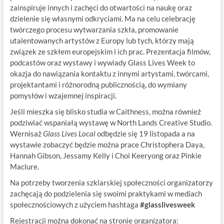
zainspiruje innych i zachęci do otwartości na naukę oraz
dzielenie się własnymi odkryciami. Ma na celu celebrację
twórczego procesu wytwarzania szkła, promowanie
utalentowanych artystów z Europy lub tych, którzy mają
związek ze szkłem europejskim i ich prac. Prezentacja filmów,
podcastów oraz wystawy i wywiady Glass Lives Week to
okazja do nawiązania kontaktu z innymi artystami, twórcami,
projektantami i różnorodną publicznością, do wymiany
pomysłów i wzajemnej inspiracji.
Jeśli mieszka się blisko studia w Caithness, można również
podziwiać wspaniałą wystawę w North Lands Creative Studio.
Wernisaż
Glass Lives Local
odbędzie się 19 listopada a na
wystawie zobaczyć będzie można prace Christophera Daya,
Hannah Gibson, Jessamy Kelly i Choi Keeryong oraz Pinkie
Maclure.
Na potrzeby tworzenia szklarskiej społeczności organizatorzy
zachęcają do podzielenia się swoimi praktykami w mediach
społecznościowych z użyciem hashtaga
#glasslivesweek
Rejestracji można dokonać na stronie organizatora: