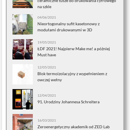
ceramiczne tusze do drukowania cyfrowego
na szkle
04/06/2021
Nieortogonalny sufit kasetonowy z
modułami drukowanymi w 3D
19/05/2021
ŁDF 2021! Najpierw Make me! a póżniej
Must have
12/05/2021
Blok termoizolacyjny z wypełnieniem z
owczej wełny
12/04/2021
91. Urodziny Johannesa Schreitera
16/03/2021
Zeroenergetyczny akademik od ZED Lab