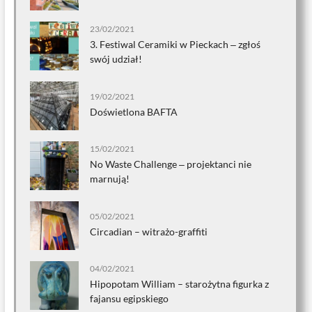
23/02/2021
3. Festiwal Ceramiki w Pieckach ‒ zgłoś
swój udział!
19/02/2021
Doświetlona BAFTA
15/02/2021
No Waste Challenge ‒ projektanci nie
marnują!
05/02/2021
Circadian – witrażo-graffiti
04/02/2021
Hipopotam William – starożytna figurka z
fajansu egipskiego