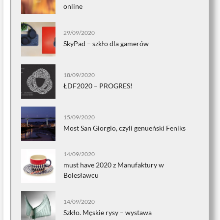
online
29/09/2020
SkyPad – szkło dla gamerów
18/09/2020
ŁDF2020 – PROGRES!
15/09/2020
Most San Giorgio, czyli genueński Feniks
14/09/2020
must have 2020 z Manufaktury w
Bolesławcu
14/09/2020
Szkło. Męskie rysy – wystawa