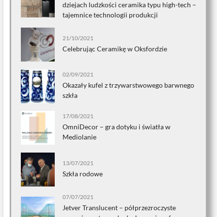
dziejach ludzkości ceramika typu high-tech –
tajemnice technologii produkcji
21/10/2021
Celebrując Ceramikę w Oksfordzie
02/09/2021
Okazały kufel z trzywarstwowego barwnego
szkła
17/08/2021
OmniDecor – gra dotyku i światła w
Mediolanie
13/07/2021
Szkła rodowe
07/07/2021
Jetver Translucent – półprzezroczyste