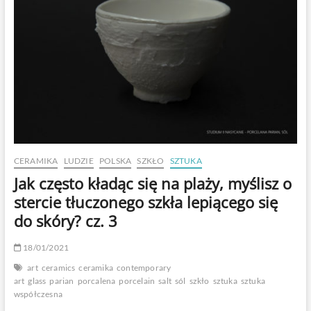
CERAMIKA
LUDZIE
POLSKA
SZKŁO
SZTUKA
Jak często kładąc się na plaży, myślisz o
stercie tłuczonego szkła lepiącego się
do skóry? cz. 3
18/01/2021
art
ceramics
ceramika
contemporary
art
glass
parian
porcalena
porcelain
salt
sól
szkło
sztuka
sztuka
współczesna