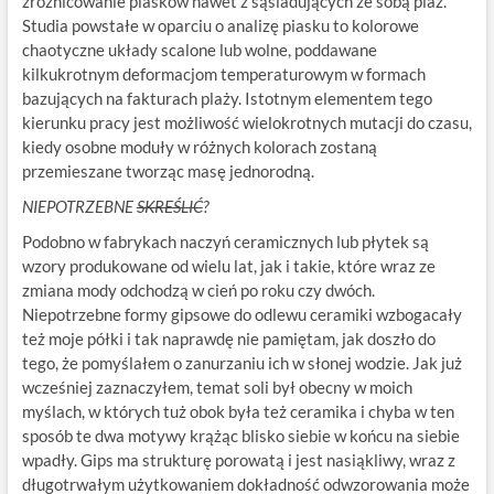
zróżnicowanie piasków nawet z sąsiadujących ze sobą plaż.
Studia powstałe w oparciu o analizę piasku to kolorowe
chaotyczne układy scalone lub wolne, poddawane
kilkukrotnym deformacjom temperaturowym w formach
bazujących na fakturach plaży. Istotnym elementem tego
kierunku pracy jest możliwość wielokrotnych mutacji do czasu,
kiedy osobne moduły w różnych kolorach zostaną
przemieszane tworząc masę jednorodną.
NIEPOTRZEBNE
SKREŚLIĆ
?
Podobno w fabrykach naczyń ceramicznych lub płytek są
wzory produkowane od wielu lat, jak i takie, które wraz ze
zmiana mody odchodzą w cień po roku czy dwóch.
Niepotrzebne formy gipsowe do odlewu ceramiki wzbogacały
też moje półki i tak naprawdę nie pamiętam, jak doszło do
tego, że pomyślałem o zanurzaniu ich w słonej wodzie. Jak już
wcześniej zaznaczyłem, temat soli był obecny w moich
myślach, w których tuż obok była też ceramika i chyba w ten
sposób te dwa motywy krążąc blisko siebie w końcu na siebie
wpadły. Gips ma strukturę porowatą i jest nasiąkliwy, wraz z
długotrwałym użytkowaniem dokładność odwzorowania może