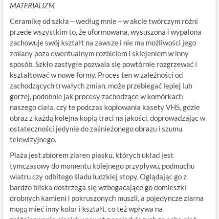
MATERIALIZM
Ceramikę od szkła ‒ według mnie ‒ w akcie twórczym różni
przede wszystkim to, że uformowana, wysuszona i wypalona
zachowuje swój kształt na zawsze i nie ma możliwości jego
zmiany poza ewentualnym rozbiciem i sklejeniem w inny
sposób. Szkło zastygłe pozwala się powtórnie rozgrzewać i
kształtować w nowe formy. Proces ten w zależności od
zachodzących trwałych zmian, może przebiegać lepiej lub
gorzej, podobnie jak procesy zachodzące w komórkach
naszego ciała, czy te podczas kopiowania kasety VHS, gdzie
obraz z każdą kolejna kopią traci na jakości, doprowadzając w
ostateczności jedynie do zaśnieżonego obrazu i szumu
telewizyjnego.
Plaża jest zbiorem ziaren piasku, których układ jest
tymczasowy do momentu kolejnego przypływu, podmuchu
wiatru czy odbitego śladu ludzkiej stopy. Oglądając go z
bardzo bliska dostrzega się wzbogacające go domieszki
drobnych kamieni i pokruszonych muszli, a pojedyncze ziarna
mogą mieć inny kolor i kształt, co też wpływa na