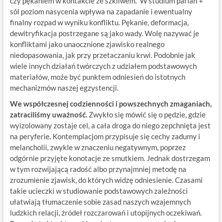
czy pękaniem w kontakcie ze szkliwem. W studium parian +
sól poziom nasycenia wpływa na zapadanie i ewentualny
finalny rozpad w wyniku konfliktu. Pękanie, deformacja,
dewitryfikacja postrzegane są jako wady. Wolę nazywać je
konfliktami jako unaocznione zjawisko realnego
niedopasowania, jak przy przetaczaniu krwi. Podobnie jak
wiele innych działań twórczych z udziałem podstawowych
materiałów, może być punktem odniesień do istotnych
mechanizmów naszej egzystencji.
We współczesnej codzienności i powszechnych zmaganiach,
zatraciliśmy uważność.
Zwykło się mówić się o pędzie, gdzie
wyizolowany zostaje cel, a cała droga do niego zepchnięta jest
na peryferie. Kontemplacjom przypisuje się cechy zadumy i
melancholii, zwykle w znaczeniu negatywnym, poprzez
odgórnie przyjęte konotacje ze smutkiem. Jednak dostrzegam
w tym rozwijającą radość albo przynajmniej metodę na
zrozumienie zjawisk, do których widzę odniesienie. Czasami
takie ucieczki w studiowanie podstawowych zależności
ułatwiają tłumaczenie sobie zasad naszych wzajemnych
ludzkich relacji, źródeł rozczarowań i utopijnych oczekiwań.