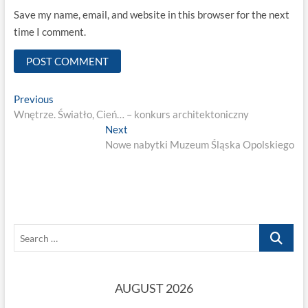
Save my name, email, and website in this browser for the next
time I comment.
Post
Previous
Previous
post:
Wnętrze. Światło, Cień… – konkurs architektoniczny
navigation
Next
Next
post:
Nowe nabytki Muzeum Śląska Opolskiego
Search
…
AUGUST 2026