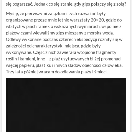
się pogarszać. Jednak co się stanie, gdy gips połączy się z solą?
Myślę, że pierwszymi zalążkami tych rozważań były
organizowane przeze mnie letnie warsztaty 20×20, gdzie do
wbitych w piach ramek o wskazanych wymiarach, wspólnie z
plażowiczami wlewaliśmy gips mieszany z morską wodą.
Odlewy wykonane podczas czterech ekspedycji różniły się w
zależności od charakterystyki miejsca, gdzie były
wykonywane. Część z nich zawierała wtopione fragmenty
roślin i kamieni, inne ‒ z plaż usytuowanych bliżej promenad ‒
więcej papieru, plastiku i innych śladów obecności człowieka.
Trzy lata później wracam do odlewania plaży i śmieci.