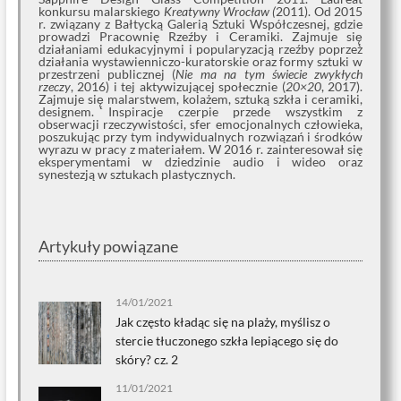
konkursu malarskiego
Kreatywny Wrocław (
2011). Od 2015
r. związany z Bałtycką Galerią Sztuki Współczesnej, gdzie
prowadzi Pracownię Rzeźby i Ceramiki. Zajmuje się̨
działaniami edukacyjnymi i popularyzacją rzeźby poprzez
działania wystawienniczo-kuratorskie oraz formy sztuki w
przestrzeni publicznej (
Nie ma na tym świecie zwykłych
rzeczy
, 2016) i tej aktywizującej społecznie (
20×20
, 2017).
Zajmuje się̨ malarstwem, kolażem, sztuką szkła i ceramiki,
designem. Inspiracje czerpie przede wszystkim z
obserwacji rzeczywistości, sfer emocjonalnych człowieka,
poszukując przy tym indywidualnych rozwiązań i środków
wyrazu w pracy z materiałem. W 2016 r. zainteresował się
eksperymentami w dziedzinie audio i wideo oraz
synestezją w sztukach plastycznych.
Artykuły powiązane
14/01/2021
Jak często kładąc się na plaży, myślisz o
stercie tłuczonego szkła lepiącego się do
skóry? cz. 2
11/01/2021