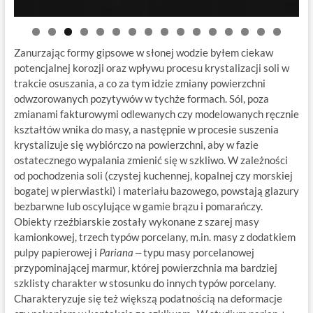
0
1
2
3
4
5
6
Zanurzając formy gipsowe w słonej wodzie byłem ciekaw
potencjalnej korozji oraz wpływu procesu krystalizacji soli w
trakcie osuszania, a co za tym idzie zmiany powierzchni
odwzorowanych pozytywów w tychże formach. Sól, poza
zmianami fakturowymi odlewanych czy modelowanych ręcznie
kształtów wnika do masy, a następnie w procesie suszenia
krystalizuje się wybiórczo na powierzchni, aby w fazie
ostatecznego wypalania zmienić się w szkliwo. W zależności
od pochodzenia soli (czystej kuchennej, kopalnej czy morskiej
bogatej w pierwiastki) i materiału bazowego, powstają glazury
bezbarwne lub oscylujące w gamie brązu i pomarańczy.
Obiekty rzeźbiarskie zostały wykonane z szarej masy
kamionkowej, trzech typów porcelany, m.in. masy z dodatkiem
pulpy papierowej i
Pariana
‒ typu masy porcelanowej
przypominającej marmur, której powierzchnia ma bardziej
szklisty charakter w stosunku do innych typów porcelany.
Charakteryzuje się też większą podatnością na deformacje