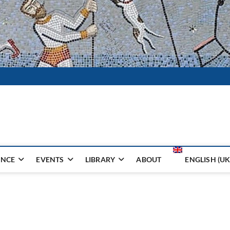
i Ceramika
TUKA I HOBBY
ENCE
EVENTS
LIBRARY
ABOUT
ENGLISH (UK