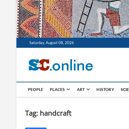
Saturday, August 08, 2026
Szklo 
PASJA, NAUKA, SZ
PEOPLE
PLACES
ART
HISTORY
SCI
Tag:
handcraft