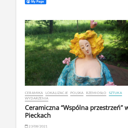
CERAMIKA
LOKALIZACJE
POLSKA
RZEMIOSŁO
SZTUKA
WYDARZENIA
Ceramiczna “Wspólna przestrzeń” 
Pieckach
23/08/2021