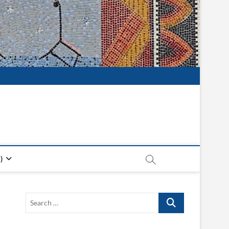
)
Search
…