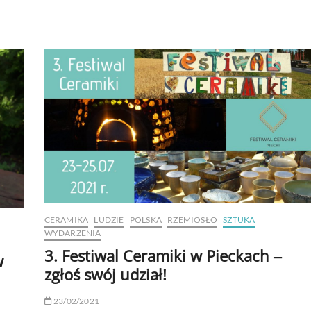
CERAMIKA
LUDZIE
POLSKA
RZEMIOSŁO
SZTUKA
WYDARZENIA
3. Festiwal Ceramiki w Pieckach ‒
w
zgłoś swój udział!
23/02/2021