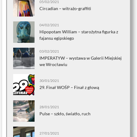
05/02/2021
Circadian – witrażo-graffiti
04/02/2021
Hipopotam William – starożytna figurka z
fajansu egipskiego
03/02/2021
IMPERATYW – wystawa w Galerii Miejskiej
we Wrocławiu
30/01/2021
29. Finał WOŚP – Finał z głową
28/01/2021
Pulse – szkło, światło, ruch
27/01/2021