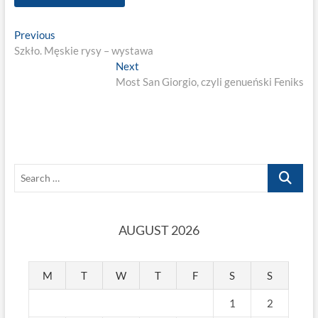
Post
Previous
Previous
post:
Szkło. Męskie rysy – wystawa
navigation
Next
Next
post:
Most San Giorgio, czyli genueński Feniks
Search
…
AUGUST 2026
M
T
W
T
F
S
S
1
2