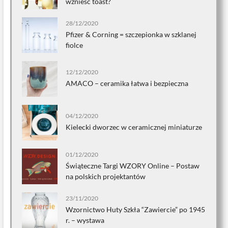
wznieść toast?
28/12/2020
Pfizer & Corning = szczepionka w szklanej
fiolce
12/12/2020
AMACO – ceramika łatwa i bezpieczna
04/12/2020
Kielecki dworzec w ceramicznej miniaturze
01/12/2020
Świąteczne Targi WZORY Online – Postaw
na polskich projektantów
23/11/2020
Wzornictwo Huty Szkła “Zawiercie” po 1945
r. – wystawa