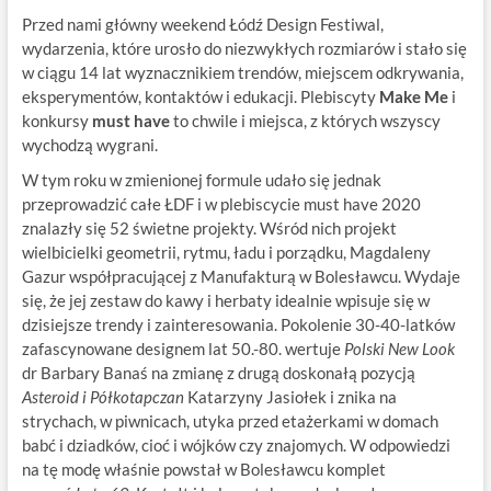
Przed nami główny weekend Łódź Design Festiwal,
wydarzenia, które urosło do niezwykłych rozmiarów i stało się
w ciągu 14 lat wyznacznikiem trendów, miejscem odkrywania,
eksperymentów, kontaktów i edukacji. Plebiscyty
Make Me
i
konkursy
must have
to chwile i miejsca, z których wszyscy
wychodzą wygrani.
W tym roku w zmienionej formule udało się jednak
przeprowadzić całe ŁDF i w plebiscycie must have 2020
znalazły się 52 świetne projekty. Wśród nich projekt
wielbicielki geometrii, rytmu, ładu i porządku, Magdaleny
Gazur współpracującej z Manufakturą w Bolesławcu. Wydaje
się, że jej zestaw do kawy i herbaty idealnie wpisuje się w
dzisiejsze trendy i zainteresowania. Pokolenie 30-40-latków
zafascynowane designem lat 50.-80. wertuje
Polski New Look
dr Barbary Banaś na zmianę z drugą doskonałą pozycją
Asteroid i Półkotapczan
Katarzyny Jasiołek i znika na
strychach, w piwnicach, utyka przed etażerkami w domach
babć i dziadków, cioć i wójków czy znajomych. W odpowiedzi
na tę modę właśnie powstał w Bolesławcu komplet