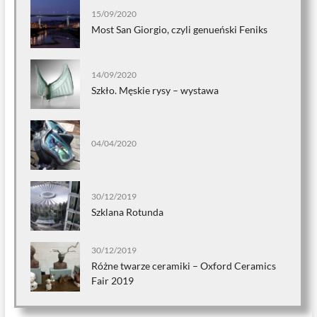
15/09/2020
Most San Giorgio, czyli genueński Feniks
14/09/2020
Szkło. Męskie rysy – wystawa
04/04/2020
30/12/2019
Szklana Rotunda
30/12/2019
Różne twarze ceramiki – Oxford Ceramics
Fair 2019