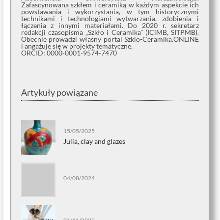
Zafascynowana szkłem i ceramiką w każdym aspekcie ich
powstawania i wykorzystania, w tym historycznymi
technikami i technologiami wytwarzania, zdobienia i
łączenia z innymi materiałami. Do 2020 r. sekretarz
redakcji czasopisma „Szkło i Ceramika” (ICiMB, SITPMB).
Obecnie prowadzi własny portal Szklo-Ceramika.ONLINE
i angażuje się w projekty tematyczne.
ORCID: 0000-0001-9574-7470
Artykuły powiązane
15/05/2025
Julia, clay and glazes
04/08/2024