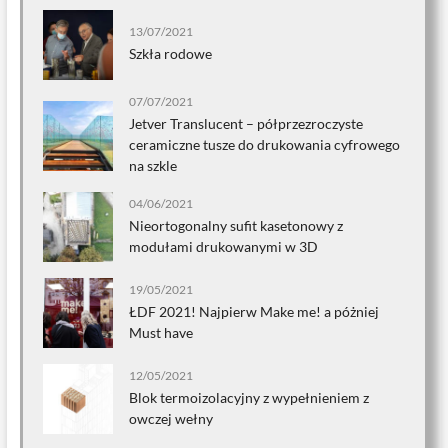
13/07/2021
Szkła rodowe
07/07/2021
Jetver Translucent – półprzezroczyste
ceramiczne tusze do drukowania cyfrowego
na szkle
04/06/2021
Nieortogonalny sufit kasetonowy z
modułami drukowanymi w 3D
19/05/2021
ŁDF 2021! Najpierw Make me! a póżniej
Must have
12/05/2021
Blok termoizolacyjny z wypełnieniem z
owczej wełny