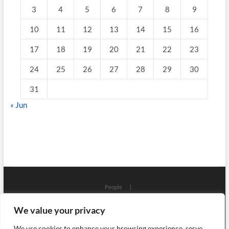
3
4
5
6
7
8
9
10
11
12
13
14
15
16
17
18
19
20
21
22
23
24
25
26
27
28
29
30
31
« Jun
People
Places
Workshops
Architecture
Localizations
We value your privacy
Art
Craft
Science
Process
Objects
History
Events
Ceramics
Library
Press
Glass
Books
We use cookies to enhance your browsing experience, serve