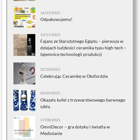
16/11/2021
Odpakowujemy!
12/11/2021
Fajans ze Starożytnego Egiptu – pierwsza w
dziejach ludzkości ceramika typu high-tech –
tajemnice technologii produkcji
21/10/2021
Celebrując Ceramikę w Oksfordzie
02/09/2021
Okazały kufel z trzywarstwowego barwnego
szkła
17/08/2021
OmniDecor – gra dotyku i światła w
Mediolanie